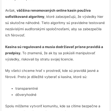
Avšak,
väčšina renomovaných online kasín používa
sofistikované algoritmy
, ktoré zabezpečujú, že výsledky hier
sú skutočne náhodné. Tieto algoritmy sú pravidelne testované
nezávislými audítorskými spoločnosťami, aby sa zabezpečila
ich férovosť.
Kasína sú regulované a musia dodržiavať prísne pravidlá a
predpisy.
To znamená, že ak by sa pokúsili manipulovať
výsledky, riskovali by stratu svojej licencie.
My všetci chceme hrať v prostredí, kde sú pravidlá jasné a
férové. Preto je dôležité vyberať si kasína, ktoré sú:
transparentné
dôveryhodné
Spolu môžeme vytvoriť komunitu, kde sa cítime bezpečne a