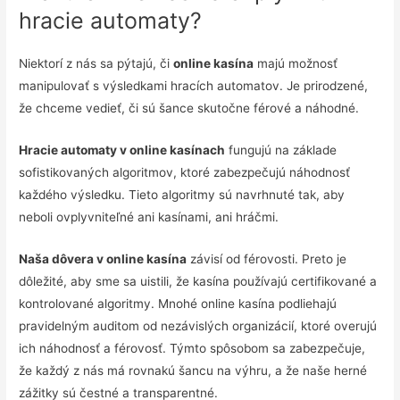
hracie automaty?
Niektorí z nás sa pýtajú, či
online kasína
majú možnosť
manipulovať s výsledkami hracích automatov. Je prirodzené,
že chceme vedieť, či sú šance skutočne férové a náhodné.
Hracie automaty v online kasínach
fungujú na základe
sofistikovaných algoritmov, ktoré zabezpečujú náhodnosť
každého výsledku. Tieto algoritmy sú navrhnuté tak, aby
neboli ovplyvniteľné ani kasínami, ani hráčmi.
Naša dôvera v online kasína
závisí od férovosti. Preto je
dôležité, aby sme sa uistili, že kasína používajú certifikované a
kontrolované algoritmy. Mnohé online kasína podliehajú
pravidelným auditom od nezávislých organizácií, ktoré overujú
ich náhodnosť a férovosť. Týmto spôsobom sa zabezpečuje,
že každý z nás má rovnakú šancu na výhru, a že naše herné
zážitky sú čestné a transparentné.