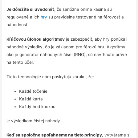
Je dôležité si uvedomiť
, že seriózne online kasína sú
regulované a ich
hry
sú pravidelne testované na férovosť a
náhodnosť.
Kľúčovou úlohou algoritmov
je zabezpečiť, aby hry ponúkali
náhodné výsledky, čo je základom pre férovú hru. Algoritmy,
ako je generátor náhodných čísel (RNG), sú navrhnuté práve
na tento účel.
Tieto technológie nám poskytujú záruku, že:
Každé točenie
Každá karta
Každý hod kockou
je výsledkom čistej náhody.
Keď sa spoločne spoľahneme na tieto princípy
, vytvárame si