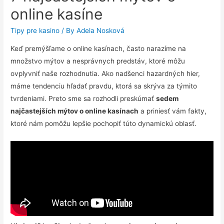
online kasíne
Tipy pre kasino
/ By
Adela Nosková
Keď premýšľame o online kasínach, často narazíme na
množstvo mýtov a nesprávnych predstáv, ktoré môžu
ovplyvniť naše rozhodnutia. Ako nadšenci hazardných hier,
máme tendenciu hľadať pravdu, ktorá sa skrýva za týmito
tvrdeniami. Preto sme sa rozhodli preskúmať
sedem
najčastejších mýtov o online kasínach
a priniesť vám fakty,
ktoré nám pomôžu lepšie pochopiť túto dynamickú oblasť.