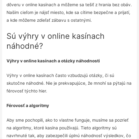
dôveru v online kasínach a môžeme sa tešiť z hrania bez obáv.
Naším cieľom je nájsť miesto, kde sa cítime bezpečne a prijatí,
a kde môžeme zdieľať zábavu s ostatnými.
Sú výhry v online kasínach
náhodné?
Výhry v online kasínach a otázky náhodnosti
Výhry v online kasínach často vzbudzujú otázky, či sú
skutočne náhodné. Nie je prekvapujúce, že mnohí sa pýtajú na
férovosť týchto hier.
Férovosť a algoritmy
Aby sme pochopili, ako to vlastne funguje, musíme sa pozrieť
na algoritmy, ktoré kasína používajú. Tieto algoritmy sú
navrhnuté tak, aby zabezpečili úplnú náhodnosť výsledkov, čo