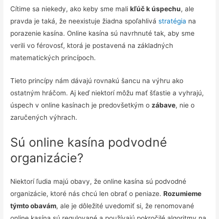
Cítime sa niekedy, ako keby sme mali
kľúč k úspechu
, ale
pravda je taká, že neexistuje žiadna spoľahlivá
stratégia
na
porazenie kasína. Online kasína sú navrhnuté tak, aby sme
verili vo férovosť, ktorá je postavená na základných
matematických princípoch.
Tieto princípy nám dávajú rovnakú šancu na výhru ako
ostatným hráčom. Aj keď niektorí môžu mať šťastie a vyhrajú,
úspech v online kasínach je predovšetkým o
zábave
, nie o
zaručených výhrach.
Sú online kasína podvodné
organizácie?
Niektorí ľudia majú obavy, že online kasína sú podvodné
organizácie, ktoré nás chcú len obrať o peniaze.
Rozumieme
týmto obavám
, ale je dôležité uvedomiť si, že renomované
online kasína sú regulované a používajú pokročilé algoritmy na