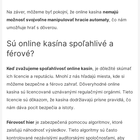
Na záver, môžeme byť pokojní, že online kasína
nemajú
možnosť svojvoľne manipulovať hracie automaty
, čo nám
umožňuje hrať s dôverou.
Sú online kasína spoľahlivé a
férové?
Keď zvažujeme spoľahlivosť online kasín
, je dôležité skúmať
ich licencie a reputáciu. Mnohí z nás hľadajú miesta, kde si
môžeme bezpečne a férovo zahrať. Dôveryhodné online
kasína sú licencované uznávanými regulačnými orgánmi. Tieto
licencie sú dôkazom, že kasína dodržiavajú prísne pravidlá, čo
nám dáva pocit bezpečia a istoty.
Férovosť hier
je zabezpečená pomocou algoritmov, ktoré
zaisťujú náhodnosť výsledkov. Tieto algoritmy sú často
kontrolované nezávislými audítorskými spoločnosťami, aby