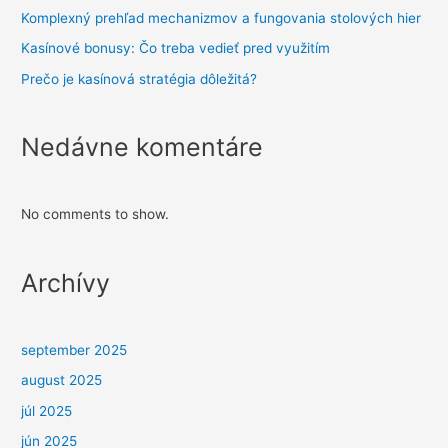
Komplexný prehľad mechanizmov a fungovania stolových hier
Kasínové bonusy: Čo treba vedieť pred využitím
Prečo je kasínová stratégia dôležitá?
Nedávne komentáre
No comments to show.
Archívy
september 2025
august 2025
júl 2025
jún 2025