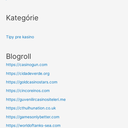
Kategórie
Tipy pre kasino
Blogroll
https://casinogun.com
https://cidadeverde.org
https://goldcasinostars.com
https://cincoreinos.com
https://guvenilircasinositeleri.me
https://cthulhunation.co.uk
https://gamesonlybetter.com
https://worldoftanks-sea.com