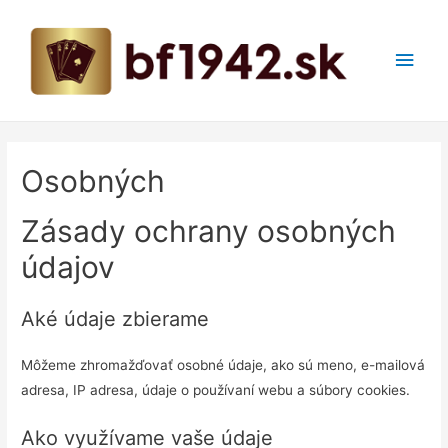
Main
Men
Osobných
Zásady ochrany osobných
údajov
Aké údaje zbierame
Môžeme zhromažďovať osobné údaje, ako sú meno, e-mailová
adresa, IP adresa, údaje o používaní webu a súbory cookies.
Ako využívame vaše údaje