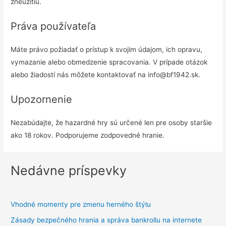
zneužitiu.
Práva používateľa
Máte právo požiadať o prístup k svojim údajom, ich opravu,
vymazanie alebo obmedzenie spracovania. V prípade otázok
alebo žiadostí nás môžete kontaktovať na
info@bf1942.sk
.
Upozornenie
Nezabúdajte, že hazardné hry sú určené len pre osoby staršie
ako 18 rokov. Podporujeme zodpovedné hranie.
Nedávne príspevky
Vhodné momenty pre zmenu herného štýlu
Zásady bezpečného hrania a správa bankrollu na internete