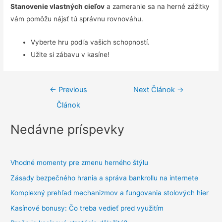
Stanovenie vlastných cieľov
a zameranie sa na herné zážitky
vám pomôžu nájsť tú správnu rovnováhu.
Vyberte hru podľa vašich schopností.
Užite si zábavu v kasíne!
Navigácia
←
Previous
Next Článok
→
v
Článok
článku
Nedávne príspevky
Vhodné momenty pre zmenu herného štýlu
Zásady bezpečného hrania a správa bankrollu na internete
Komplexný prehľad mechanizmov a fungovania stolových hier
Kasínové bonusy: Čo treba vedieť pred využitím