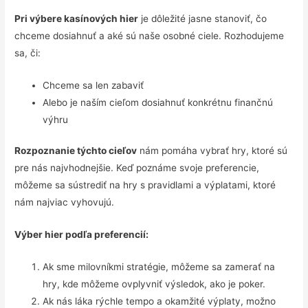
Pri výbere kasínových hier
je dôležité jasne stanoviť, čo
chceme dosiahnuť a aké sú naše osobné ciele. Rozhodujeme
sa, či:
Chceme sa len zabaviť
Alebo je naším cieľom dosiahnuť konkrétnu finančnú
výhru
Rozpoznanie týchto cieľov
nám pomáha vybrať hry, ktoré sú
pre nás najvhodnejšie. Keď poznáme svoje preferencie,
môžeme sa sústrediť na hry s pravidlami a výplatami, ktoré
nám najviac vyhovujú.
Výber hier podľa preferencií:
Ak sme milovníkmi stratégie, môžeme sa zamerať na
hry, kde môžeme ovplyvniť výsledok, ako je poker.
Ak nás láka rýchle tempo a okamžité výplaty, možno