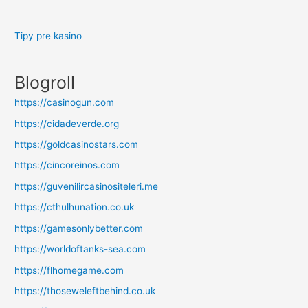
Tipy pre kasino
Blogroll
https://casinogun.com
https://cidadeverde.org
https://goldcasinostars.com
https://cincoreinos.com
https://guvenilircasinositeleri.me
https://cthulhunation.co.uk
https://gamesonlybetter.com
https://worldoftanks-sea.com
https://flhomegame.com
https://thoseweleftbehind.co.uk