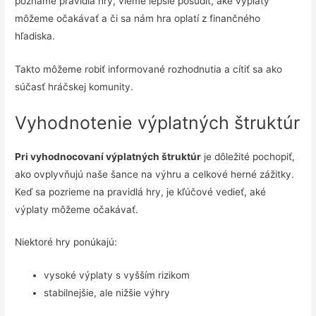
poznáme pravidlá hry, vieme lepšie posúdiť, aké výplaty
môžeme očakávať a či sa nám hra oplatí z finančného
hľadiska.
Takto môžeme robiť informované rozhodnutia a cítiť sa ako
súčasť hráčskej komunity.
Vyhodnotenie výplatných štruktúr
Pri vyhodnocovaní výplatných štruktúr
je dôležité pochopiť,
ako ovplyvňujú naše šance na výhru a celkové herné zážitky.
Keď sa pozrieme na pravidlá hry, je kľúčové vedieť, aké
výplaty môžeme očakávať.
Niektoré hry ponúkajú:
vysoké výplaty s vyšším rizikom
stabilnejšie, ale nižšie výhry