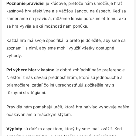
Poznanie pravidiel
je kľúčové, pretože nám umožňuje hrať
kasínové hry efektívne a s väčšou šancou na úspech. Keď sa
zameriame na pravidlá, môžeme lepšie porozumieť tomu, ako
sa hra vyvíja a aké možnosti nám ponúka.
Každá hra má svoje špecifiká, a preto je dôležité, aby sme sa
zoznámili s nimi, aby sme mohli využiť všetky dostupné
výhody.
Pri výbere hier v kasíne
je dobré zohľadniť naše preferencie.
Niektorí z nás dávajú prednosť hrám, ktoré sú jednoduché a
priamočiare, zatiaľ čo iní uprednostňujú zložitejšie hry s
rôznymi stratégiami.
Pravidlá nám pomáhajú určiť, ktorá hra najviac vyhovuje našim
očakávaniam a hráčskym štýlom.
Výplaty
sú ďalším aspektom, ktorý by sme mali zvážiť. Keď