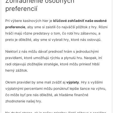
Zohľadnenie osobných
preferencií
Pri výbere kasínových hier je
kľúčové zohľadniť naše osobné
preferencie
, aby sme si zaistili čo najväčší pôžitok z hry. Rôzni
hráči majú rôzne predstavy o tom, čo robí hru zábavnou, a
preto je dôležité, aby sme si vybrali hry, ktoré nás oslovujú.
Niektorí z nás môžu dávať prednosť hrám s jednoduchými
pravidlami, ktoré umožňujú rýchlu a plynulú hru. Naopak, iní
radi objavujú zložitejšie stratégie, ktoré môžu priniesť hlbší
herný zážitok.
Okrem pravidiel by sme mali zvážiť aj
výplaty
. Hry s vyššími
výplatnými percentami môžu ponúknuť lepšie šance na výhru,
čo môže byť pre nás dôležité, ak hľadáme finančné
zhodnotenie našej hry.
Na druhej strane, ak je našou prioritou čistá zábava a sociálna