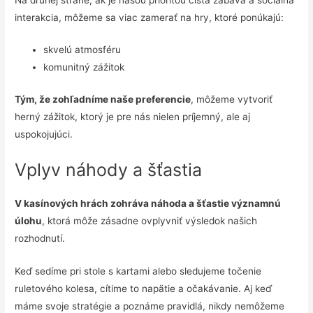
interakcia, môžeme sa viac zamerať na hry, ktoré ponúkajú:
skvelú atmosféru
komunitný zážitok
Tým, že zohľadníme naše preferencie
, môžeme vytvoriť
herný zážitok, ktorý je pre nás nielen príjemný, ale aj
uspokojujúci.
Vplyv náhody a šťastia
V kasínových hrách zohráva náhoda a šťastie významnú
úlohu
, ktorá môže zásadne ovplyvniť výsledok našich
rozhodnutí.
Keď sedíme pri stole s kartami alebo sledujeme točenie
ruletového kolesa, cítime to napätie a očakávanie. Aj keď
máme svoje stratégie a poznáme pravidlá, nikdy nemôžeme