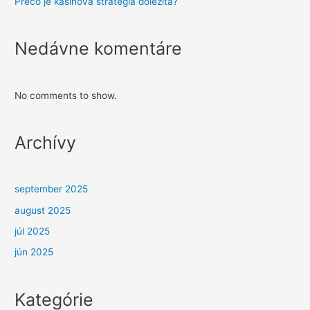
Prečo je kasínová stratégia dôležitá?
Nedávne komentáre
No comments to show.
Archívy
september 2025
august 2025
júl 2025
jún 2025
Kategórie