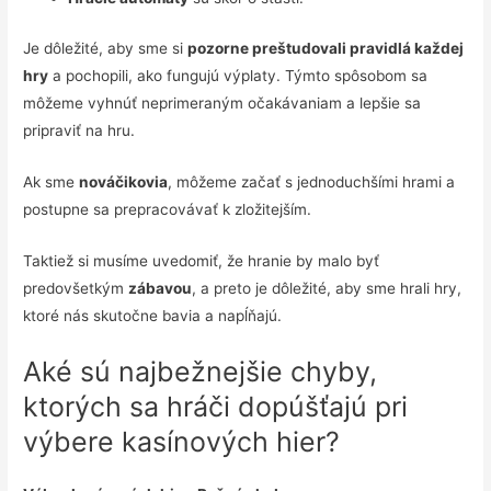
Je dôležité, aby sme si
pozorne preštudovali pravidlá každej
hry
a pochopili, ako fungujú výplaty. Týmto spôsobom sa
môžeme vyhnúť neprimeraným očakávaniam a lepšie sa
pripraviť na hru.
Ak sme
nováčikovia
, môžeme začať s jednoduchšími hrami a
postupne sa prepracovávať k zložitejším.
Taktiež si musíme uvedomiť, že hranie by malo byť
predovšetkým
zábavou
, a preto je dôležité, aby sme hrali hry,
ktoré nás skutočne bavia a napĺňajú.
Aké sú najbežnejšie chyby,
ktorých sa hráči dopúšťajú pri
výbere kasínových hier?