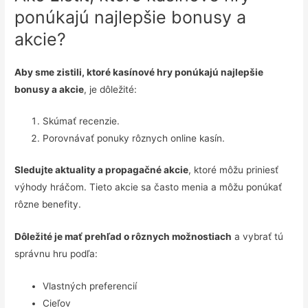
ponúkajú najlepšie bonusy a
akcie?
Aby sme zistili, ktoré kasínové hry ponúkajú najlepšie
bonusy a akcie
, je dôležité:
Skúmať recenzie.
Porovnávať ponuky rôznych online kasín.
Sledujte aktuality a propagačné akcie
, ktoré môžu priniesť
výhody hráčom. Tieto akcie sa často menia a môžu ponúkať
rôzne benefity.
Dôležité je mať prehľad o rôznych možnostiach
a vybrať tú
správnu hru podľa:
Vlastných preferencií
Cieľov